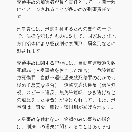
交通事故の加害者が負う責任として、世間一般
にイメージされることが多いのが刑事責任で
す。
刑事責任は、刑罰を科するための要件の一つ
で、法律を犯したものに対して、国家および地
方自治体により懲役刑や禁固刑、罰金刑などに
処されます。
交通事故に関する犯罪には、自動車運転過失致
死傷罪（人身事故をおこした場合）、危険運転
致死傷罪（自動車運転過失致死傷罪のなかでも
極めて悪質な場合）、道路交通法違反（信号無
視、スピード違反、無免許運転、ひき逃げなど
の違反をした場合）が挙げられます。また、刑
事罰は、罰金、懲役・禁固刑が挙げられます。
人身事故を伴わない、物損のみの事故の場合
は、刑法上の過失に問われることはありませ