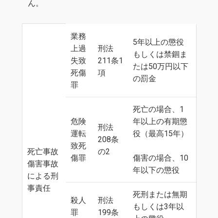
ん。
業務
5年以上の懲役
上過
刑法
もしくは禁錮ま
失致
211条1
たは50万円以下
死傷
項
の罰金
罪
死亡の場合、1
危険
年以上の有期懲
刑法
運転
役（最高15年）
208条
致死
死亡事故
の2
傷罪
傷害の場合、10
傷害事故
年以下の懲役
による刑
事責任
死刑または無期
殺人
刑法
もしくは3年以
罪
199条