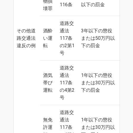
物損
116条
以下の罰金
壊罪
道路交
その他道
酒酔
通法
3年以下の懲役
路交通法
い運
117条
または50万円以
違反の例
転
の2第1
下の罰金
号
道路交
酒気
通法
1年以下の懲役
帯び
117条
または30万円以
運転
の4第2
下の罰金
号
道路交
無免
通法
1年以下の懲役
許運
117条
または30万円以