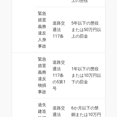
上の懲役
緊急
措置
道路交
5年以下の懲役
義務
通法
または50万円以
違反
117条
上の罰金
人身
事故
緊急
道路交
措置
通法
1年以下の懲役
義務
117条
または10万円以
違反
の5第1
下の罰金
物損
号
事故
過失
道路交
6か月以下の禁
建造
通法
錮または10万円