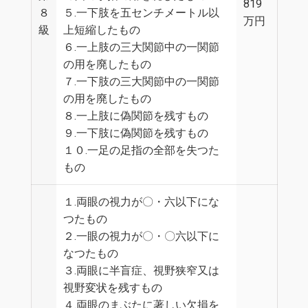
819
８
５.一下肢を五センチメートル以
万円
級
上短縮したもの
６.一上肢の三大関節中の一関節
の用を廃したもの
７.一下肢の三大関節中の一関節
の用を廃したもの
８.一上肢に偽関節を残すもの
９.一下肢に偽関節を残すもの
１０.一足の足指の全部を失つた
もの
１.両眼の視力が〇・六以下にな
つたもの
２.一眼の視力が〇・〇六以下に
なつたもの
３.両眼に半盲症、視野狭窄又は
視野変状を残すもの
４.両眼のまぶたに著しい欠損を