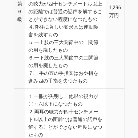
第
の聴力が四十センチメートル以上
1,296
６
の距離では普通の話声を解するこ
万円
級
とができない程度になつたもの
４.脊柱に著しい変形又は運動障
害を残すもの
５.一上肢の三大関節中の二関節
の用を廃したもの
６.一下肢の三大関節中の二関節
の用を廃したもの
７.一手の五の手指又はおや指を
含み四の手指を失つたもの
１.一眼が失明し、他眼の視力が
〇・六以下になつたもの
２.両耳の聴力が四十センチメー
トル以上の距離では普通の話声を
解することができない程度になつ
たもの