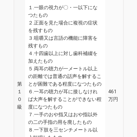
１.一眼の視力が〇・一以下にな
つたもの
２.正面を見た場合に複視の症状
を残すもの
３.咀嚼又は言語の機能に障害を
残すもの
４.十四歯以上に対し歯科補綴を
加えたもの
５.両耳の聴力が一メートル以上
の距離では普通の話声を解するこ
第
とが困難である程度になつたもの
１
６.一耳の聴力が耳に接しなけれ
461
０
ば大声を解することができない程
万円
級
度になつたもの
７.一手のおや指又はおや指以外
の二の手指の用を廃したもの
８.一下肢を三センチメートル以