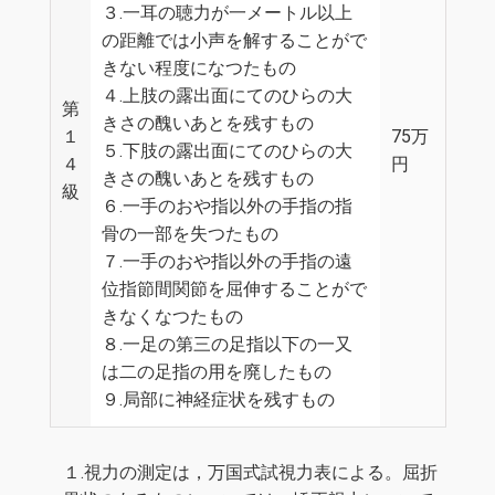
３.一耳の聴力が一メートル以上
の距離では小声を解することがで
きない程度になつたもの
４.上肢の露出面にてのひらの大
第
きさの醜いあとを残すもの
１
75万
５.下肢の露出面にてのひらの大
４
円
きさの醜いあとを残すもの
級
６.一手のおや指以外の手指の指
骨の一部を失つたもの
７.一手のおや指以外の手指の遠
位指節間関節を屈伸することがで
きなくなつたもの
８.一足の第三の足指以下の一又
は二の足指の用を廃したもの
９.局部に神経症状を残すもの
１.視力の測定は，万国式試視力表による。屈折