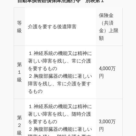
自動車損害賠償保障法施行令 別表第１
保険金
等
（共済
介護を要する後遺障害
級
金）上限
額
１.神経系統の機能又は精神に
著しい障害を残し、常に介護
第
を要するもの
4,000万
１
２.胸腹部臓器の機能に著しい
円
級
障害を残し、常に介護を要す
るもの
１.神経系統の機能又は精神に
著しい障害を残し、随時介護
第
を要するもの
3,000万
２
２.胸腹部臓器の機能に著しい
円
級