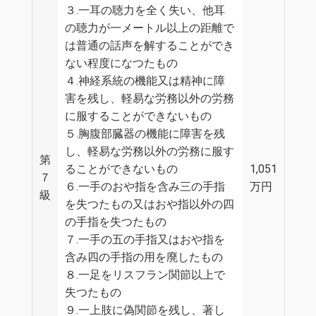
３.一耳の聴力を全く失い、他耳
の聴力が一メートル以上の距離で
は普通の話声を解することができ
ない程度になつたもの
４.神経系統の機能又は精神に障
害を残し、軽易な労務以外の労務
に服することができないもの
５.胸腹部臓器の機能に障害を残
し、軽易な労務以外の労務に服す
第
ることができないもの
1,051
７
６.一手のおや指を含み三の手指
万円
級
を失つたもの又はおや指以外の四
の手指を失つたもの
７.一手の五の手指又はおや指を
含み四の手指の用を廃したもの
８.一足をリスフラン関節以上で
失つたもの
９.一上肢に偽関節を残し、著し