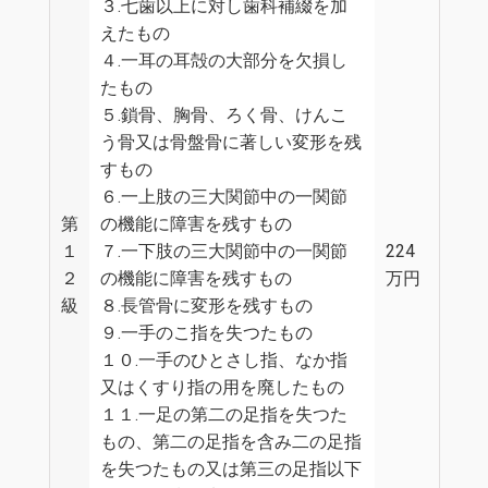
３.七歯以上に対し歯科補綴を加
えたもの
４.一耳の耳殻の大部分を欠損し
たもの
５.鎖骨、胸骨、ろく骨、けんこ
う骨又は骨盤骨に著しい変形を残
すもの
６.一上肢の三大関節中の一関節
第
の機能に障害を残すもの
１
７.一下肢の三大関節中の一関節
224
２
の機能に障害を残すもの
万円
級
８.長管骨に変形を残すもの
９.一手のこ指を失つたもの
１０.一手のひとさし指、なか指
又はくすり指の用を廃したもの
１１.一足の第二の足指を失つた
もの、第二の足指を含み二の足指
を失つたもの又は第三の足指以下