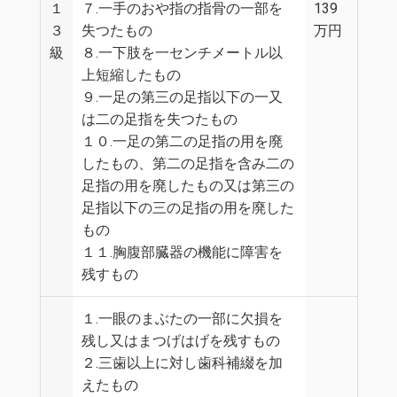
１
７.一手のおや指の指骨の一部を
139
３
失つたもの
万円
級
８.一下肢を一センチメートル以
上短縮したもの
９.一足の第三の足指以下の一又
は二の足指を失つたもの
１０.一足の第二の足指の用を廃
したもの、第二の足指を含み二の
足指の用を廃したもの又は第三の
足指以下の三の足指の用を廃した
もの
１１.胸腹部臓器の機能に障害を
残すもの
１.一眼のまぶたの一部に欠損を
残し又はまつげはげを残すもの
２.三歯以上に対し歯科補綴を加
えたもの