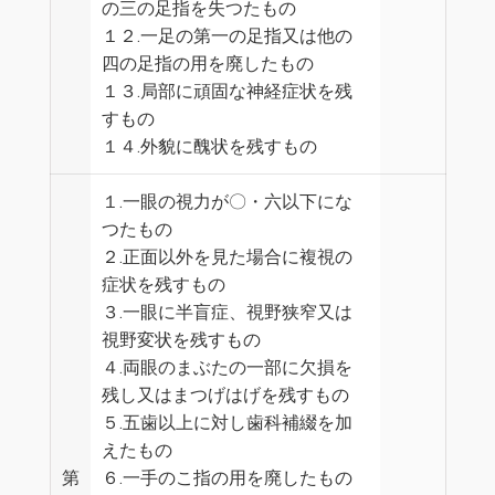
の三の足指を失つたもの
１２.一足の第一の足指又は他の
四の足指の用を廃したもの
１３.局部に頑固な神経症状を残
すもの
１４.外貌に醜状を残すもの
１.一眼の視力が〇・六以下にな
つたもの
２.正面以外を見た場合に複視の
症状を残すもの
３.一眼に半盲症、視野狭窄又は
視野変状を残すもの
４.両眼のまぶたの一部に欠損を
残し又はまつげはげを残すもの
５.五歯以上に対し歯科補綴を加
えたもの
第
６.一手のこ指の用を廃したもの