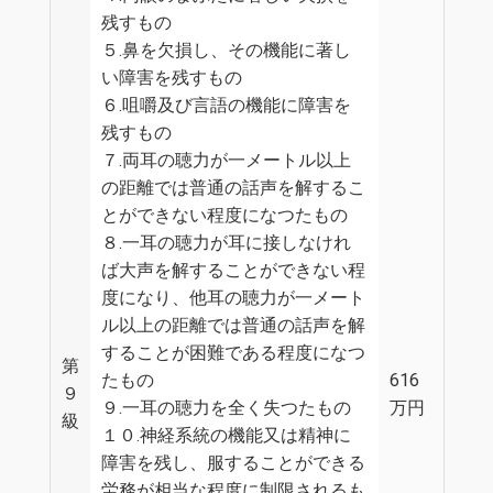
残すもの
５.鼻を欠損し、その機能に著し
い障害を残すもの
６.咀嚼及び言語の機能に障害を
残すもの
７.両耳の聴力が一メートル以上
の距離では普通の話声を解するこ
とができない程度になつたもの
８.一耳の聴力が耳に接しなけれ
ば大声を解することができない程
度になり、他耳の聴力が一メート
ル以上の距離では普通の話声を解
することが困難である程度になつ
第
たもの
616
９
９.一耳の聴力を全く失つたもの
万円
級
１０.神経系統の機能又は精神に
障害を残し、服することができる
労務が相当な程度に制限されるも