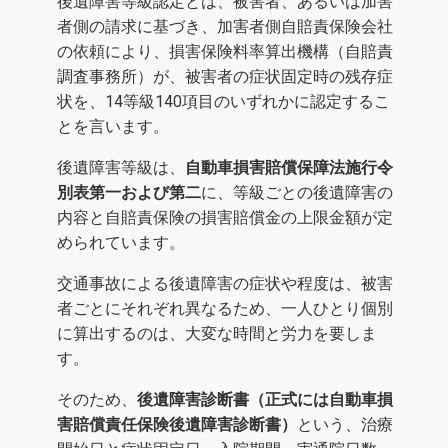
後遺障害等級認定とは、被害者、あるいは加害
者側の請求に基づき、加害者側自賠責保険会社
の依頼により、損害保険料率算出機構（自賠責
調査事務所）が、被害者の症状固定時の残存症
状を、14等級140項目のいずれかに認定するこ
とを言います。
後遺障害等級は、
自動車損害賠償保障法施行令
別表第一および第二
に、等級ごとの後遺障害の
内容と自賠責保険の損害賠償金の上限金額が定
められています。
交通事故による後遺障害の症状や程度は、被害
者ごとにそれぞれ異なるため、一人ひとり個別
に算出するのは、大変な時間と労力を要しま
す。
そのため、
後遺障害診断書（正式には自動車損
害賠償責任保険後遺障害診断書）
という、治療