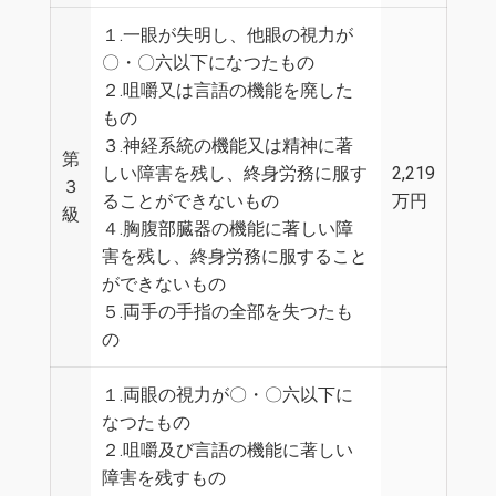
１.一眼が失明し、他眼の視力が
〇・〇六以下になつたもの
２.咀嚼又は言語の機能を廃した
もの
３.神経系統の機能又は精神に著
第
しい障害を残し、終身労務に服す
2,219
３
ることができないもの
万円
級
４.胸腹部臓器の機能に著しい障
害を残し、終身労務に服すること
ができないもの
５.両手の手指の全部を失つたも
の
１.両眼の視力が〇・〇六以下に
なつたもの
２.咀嚼及び言語の機能に著しい
障害を残すもの