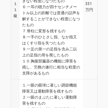
きない程度になつたもの
１
331
６.一耳の聴力が四十センチメー
１
万円
トル以上の距離では普通の話声を
級
解することができない程度になつ
たもの
７.脊柱に変形を残すもの
８.一手のひとさし指、なか指又
はくすり指を失つたもの
９.一足の第一の足指を含み二以
上の足指の用を廃したもの
１０.胸腹部臓器の機能に障害を
残し、労務の遂行に相当な程度の
支障があるもの
１.一眼の眼球に著しい調節機能
障害又は運動障害を残すもの
２.一眼のまぶたに著しい運動障
害を残すもの