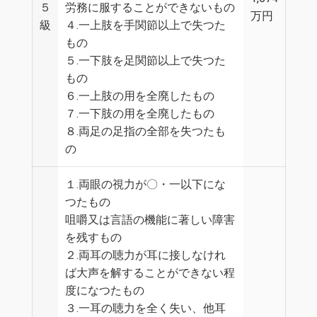
５
労務に服することができないもの
万円
級
４.一上肢を手関節以上で失つた
もの
５.一下肢を足関節以上で失つた
もの
６.一上肢の用を全廃したもの
７.一下肢の用を全廃したもの
８.両足の足指の全部を失つたも
の
１.両眼の視力が〇・一以下にな
つたもの
咀嚼又は言語の機能に著しい障害
を残すもの
２.両耳の聴力が耳に接しなけれ
ば大声を解することができない程
度になつたもの
３.一耳の聴力を全く失い、他耳