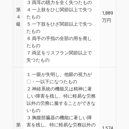
３.両耳の聴力を全く失つたもの
第
４.一上肢をひじ関節以上で失つ
1,889
４
たもの
万円
級
５.一下肢をひざ関節以上で失つ
たもの
６.両手の手指の全部の用を廃し
たもの
７.両足をリスフラン関節以上で
失つたもの
１.一眼が失明し、他眼の視力が
〇・一以下になつたもの
２.神経系統の機能又は精神に著
しい障害を残し、特に軽易な労務
以外の労務に服することができな
いもの
３.胸腹部臓器の機能に著しい障
第
害を残し、特に軽易な労務以外の
1,574